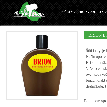
POČETNA
PROIZVODI
O NA
BRION L
Štiti i neguje
Način upotreb
Brion - muška 
Višedecenijsk
ovaj, sada ve
bradu i olakša
dezinfikuju, š
Dostupne opc